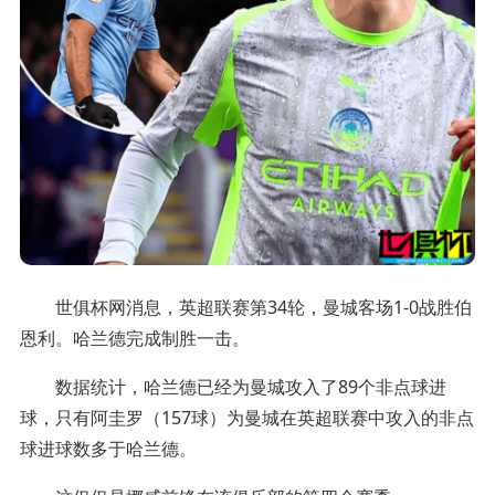
世俱杯网消息，英超联赛第34轮，曼城客场1-0战胜伯
恩利。哈兰德完成制胜一击。
数据统计，哈兰德已经为曼城攻入了89个非点球进
球，只有阿圭罗（157球）为曼城在英超联赛中攻入的非点
球进球数多于哈兰德。