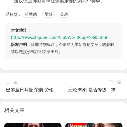
这仅仅是挪威前锋在该俱乐部的第四个赛季。
标签：
哈兰德
曼城
英超
本文地址：
http://www.shijubei.com/ClubWorldCup/4060.html
版权声明：
除非特别标注，否则均为本站原创文章，转载时
请以链接形式注明文章出处。
上一篇
下一篇
巴黎圣日耳曼 荣膺 劳伦斯 年度最佳团队大奖
无论 热刺 是否降级，求购 范德芬 都将是 曼联 的明智选择？
相关文章