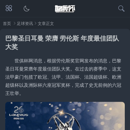
首页
足球资讯
文章正文
巴黎圣日耳曼 荣膺 劳伦斯 年度最佳团队
大奖
世俱杯网消息，根据劳伦斯奖官网发布的消息，巴黎
圣日耳曼荣膺年度最佳团队大奖。在过去的赛季中，这支
法甲豪门包揽了欧冠、法甲、法国杯、法国超级杯、欧洲
超级杯以及洲际杯六座冠军奖杯，完成了史无前例的六冠
王壮举。