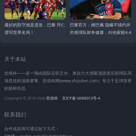
最好的防守就是进攻，巴黎 拜仁
巴黎官方：姆巴佩 隐瞒不续约并
谱写世界名局！
忽视球队财务健康，向他索赔4.4
亿
关于本站
世俱杯——是一项由国际足联主办、来自六大洲最顶级俱乐部球队同
场竞技的顶级赛事。世俱杯网(www.shijubei.com）专注于足球世界
的新鲜信息。
Copyright © 2019-2026
世俱杯
京ICP备16008313号-4
联系我们
合作或咨询可通过如下方式：