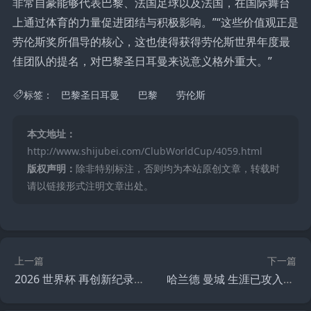
非常自豪能够代表巴黎、法国足球以及法国，在国际舞台
上通过体育的力量促进团结与积极影响。”“这些价值观正是
劳伦斯奖所倡导的核心，这也使得获得劳伦斯世界年度最
佳团队的提名，对巴黎圣日耳曼来说意义格外重大。”
标签：
巴黎圣日耳曼
巴黎
劳伦斯
本文地址：
http://www.shijubei.com/ClubWorldCup/4059.html
版权声明：
除非特别标注，否则均为本站原创文章，转载时
请以链接形式注明文章出处。
上一篇
下一篇
2026 世界杯 再创新纪录，5队出线后换帅
哈兰德 曼城 生涯已攻入89个非点球进球，队史仅次于 阿圭罗