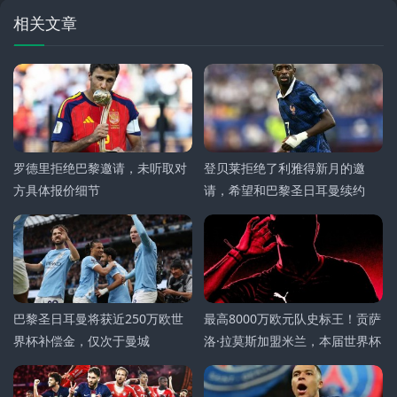
相关文章
罗德里拒绝巴黎邀请，未听取对
登贝莱拒绝了利雅得新月的邀
方具体报价细节
请，希望和巴黎圣日耳曼续约
巴黎圣日耳曼将获近250万欧世
最高8000万欧元队史标王！贡萨
界杯补偿金，仅次于曼城
洛·拉莫斯加盟米兰，本届世界杯
仅出场12分钟