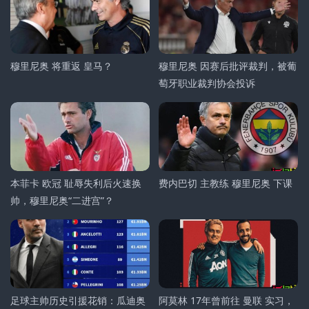
穆里尼奥 将重返 皇马？
穆里尼奥 因赛后批评裁判，被葡
萄牙职业裁判协会投诉
本菲卡 欧冠 耻辱失利后火速换
费内巴切 主教练 穆里尼奥 下课
帅，穆里尼奥“二进宫”？
足球主帅历史引援花销：瓜迪奥
阿莫林 17年曾前往 曼联 实习，