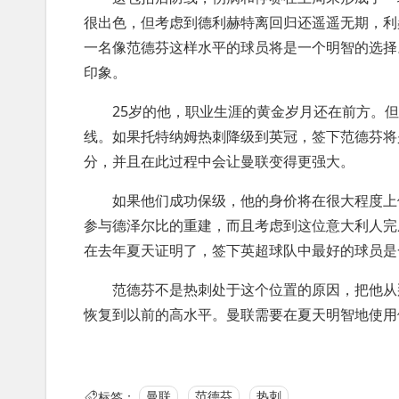
很出色，但考虑到德利赫特离回归还遥遥无期，利
一名像范德芬这样水平的球员将是一个明智的选择
印象。
25岁的他，职业生涯的黄金岁月还在前方。
线。如果托特纳姆热刺降级到英冠，签下范德芬将
分，并且在此过程中会让曼联变得更强大。
如果他们成功保级，他的身价将在很大程度上
参与德泽尔比的重建，而且考虑到这位意大利人完
在去年夏天证明了，签下英超球队中最好的球员是
范德芬不是热刺处于这个位置的原因，把他从
恢复到以前的高水平。曼联需要在夏天明智地使用
标签：
曼联
范德芬
热刺