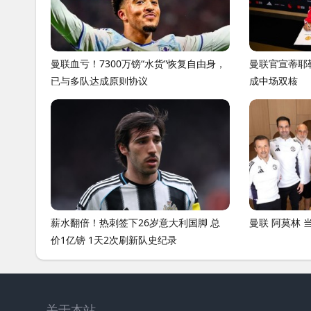
曼联血亏！7300万镑“水货”恢复自由身，
曼联官宣蒂耶
已与多队达成原则协议
成中场双核
薪水翻倍！热刺签下26岁意大利国脚 总
曼联 阿莫林 
价1亿镑 1天2次刷新队史纪录
关于本站