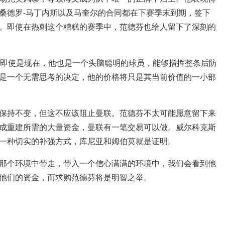
桑德罗-马丁内斯以及马奎尔的合同都在下赛季末到期，签下
。即使在热刺这个糟糕的赛季中，范德芬也给人留下了深刻的
但即使是现在，他也是一个头脑聪明的球员，能够指挥整条后防
是一个无需思考的决定，他的价格将只是其当前价值的一小部
保持不变，但这不应该阻止曼联。范德芬不太可能愿意留下来
成重建所需的大量资金，曼联有一笔交易可以做。威尔科克斯
一种切实的补强方式，库尼亚和姆伯莫就是证明。
那个环境中带走，带入一个信心满满的环境中，我们会看到他
他们的资金，而求购范德芬将是明智之举。