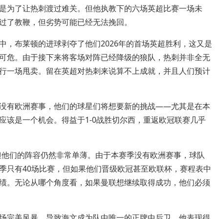
是为了让热刺渡过难关。但他执教下的六场英超比赛一场未
过了教鞭，但劣势可能已经无法挽回。
中，布莱顿的进球剥夺了他们2026年的首场英超胜利，这又是
可危。由于接下来将客场对阵已经降级的狼队，热刺并非全无
行一场甩卖。留在英超对热刺来说算不上成就，并且人们预计
没有欧洲赛事，他们的球星们将想要新的挑战——尤其是在本
应该是一个机会。得益于1-0战胜切尔西，重返欧冠联赛几乎
但他们的阵容仍然非常单薄。由于本赛季没有欧洲赛事，球队
季只有40场比赛，但如果他们晋级欧冠甚至欧联杯，赛程表中
绩。无论从哪个角度看，如果曼联想继续取得成功，他们必须
场完美风暴，导致海文成为队中唯一的正牌中后卫。他表现得