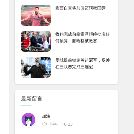
梅西自宣将加盟迈阿密国际
收购完成前格雷泽拒绝批准任
何预算，滕哈格被激怒
曼城提前锁定英超冠军，瓜帅
在三联赛完成三连冠
最新留言
加油
抖神
10-23