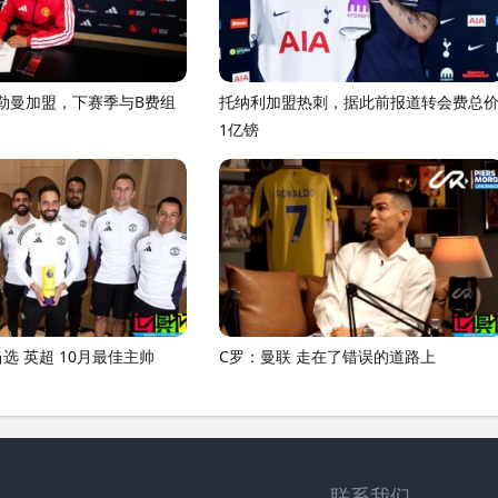
勒曼加盟，下赛季与B费组
托纳利加盟热刺，据此前报道转会费总
1亿镑
当选 英超 10月最佳主帅
C罗：曼联 走在了错误的道路上
联系我们