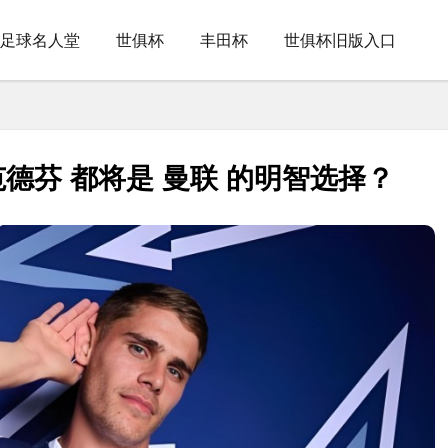
足球名人堂
世俱杯
丰田杯
世俱杯旧版入口
范德芬 都将是 曼联 的明智选择？