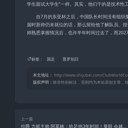
学生面试大学生”一样。其实，他们干的是技术性
自7月的东亚杯之后，中国队长时间没有组织集
届时新帅仍未就位的话，那么留给他了解队员、捏
帅熟悉掌握情况后，也许半年时间过去了，而202
标签：
国足
普罗别日
本文地址：
http://www.shijubei.com/ClubWorldCu
版权声明：
除非特别标注，否则均为本站原创文章，
上一篇
拉爵 力挺主帅 阿莫林：给足他3年时间！曼联 会越来越有钱