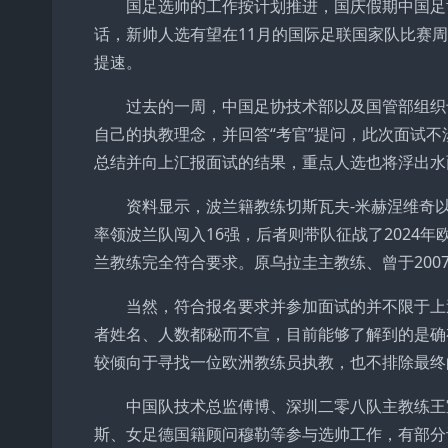
国足选帅的工作按计划推进，国庆假期中国足
话，新帅人选有望在11月的国际足联国家队比赛
提速。
过去的一周，中国足协技术部以及国管部组织
自己的执教理念，并回答“考官”提问，此次面试
总结并向上汇报面试的结果，重点人选也将浮出水
资料显示，波兰籍教练切斯瓦夫-米赫涅维奇以
率领波兰队闯入16强，后者则带队征战了2024
兰教练完全符合要求。原乌拉圭主教练、曾于200
当然，符合报名要求并参加面试的并不限于上
者姓名、人数都秘而不宣，目前能够了解到的是确
较倾向于寻找一位欧洲教练员执教，也不排除最终
中国队技术总监傅博、深圳二零八队主教练王
斯、女足德国籍顾问穆勒等参与选帅工作，有部分