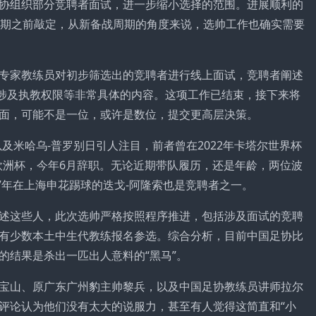
协组织部分竞聘者面试，进一步缩小选择的范围。进展顺利的
周期之前敲定，从新备战周期的角度来说，选帅工作也确实需要
专家教练员对初步筛选出的竞聘者进行线上面试，竞聘者阐述
不涉及执教权限等非常具体的内容。这项工作已结束，接下来将
面，可能不是一位，或许是数位，提交更高层决策。
及米哈乌-普罗别日引人注目，前者曾在2022年卡塔尔世界杯
年欧洲杯，今年6月辞职。无论近期带队履历，还是年龄，两位波
7年在上海申花踢球的迭戈-阿隆索也是竞聘者之一。
述这些人，此次选帅严格按照程序推进，包括涉及面试的竞聘
有少数本土中生代教练报名参选。综合分析，目前中国足协比
的结果是杀出一匹出人意料的“黑马”。
宝山、原广东广州豹主帅黎兵，以及中国足协教练员讲师拉尔
评论认为他们没有太大的说服力，甚至有人觉得这简直和“小