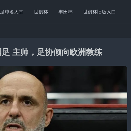
足球名人堂
世俱杯
丰田杯
世俱杯旧版入口
国足 主帅，足协倾向欧洲教练