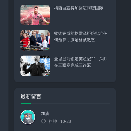
梅西自宣将加盟迈阿密国际
收购完成前格雷泽拒绝批准任
何预算，滕哈格被激怒
曼城提前锁定英超冠军，瓜帅
在三联赛完成三连冠
最新留言
加油
抖神
10-23