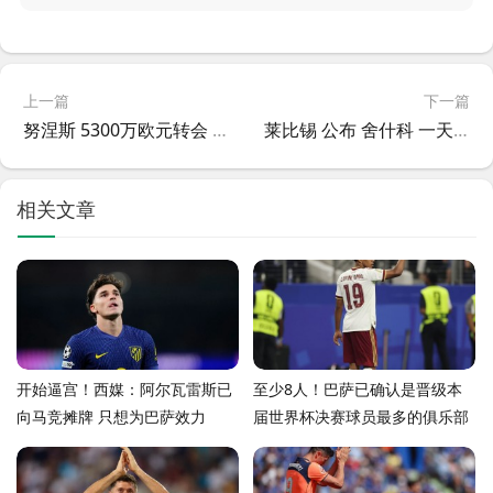
上一篇
下一篇
努涅斯 5300万欧元转会 利雅得新月，签约3年
莱比锡 公布 舍什科 一天食谱
相关文章
开始逼宫！西媒：阿尔瓦雷斯已
至少8人！巴萨已确认是晋级本
向马竞摊牌 只想为巴萨效力
届世界杯决赛球员最多的俱乐部