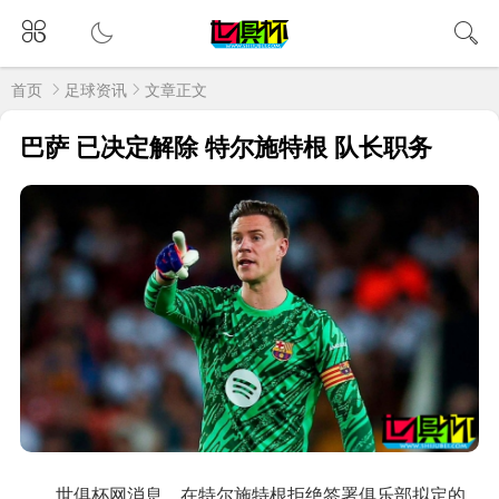
首页
足球资讯
文章正文
巴萨 已决定解除 特尔施特根 队长职务
世俱杯网消息，在特尔施特根拒绝签署俱乐部拟定的