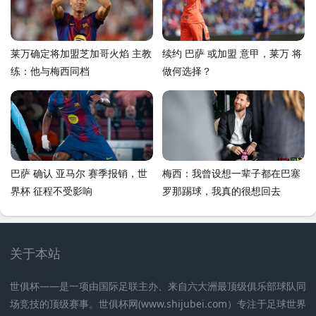
莱万确定将加盟芝加哥火焰 主教
续约 巴萨 或加盟 意甲，莱万 将
练：他与梅西同档
做何选择？
巴萨 确认 亚马尔 赛季报销，世
梅西：我曾设想一辈子都在巴塞
界杯 征程不受影响
罗那踢球，我真的很想回去
关于本站
世俱杯——是一项由国际足联主办、来自六大洲最顶级俱乐部球队同
场竞技的顶级赛事。世俱杯网(www.shijubei.com）专注于足球世界