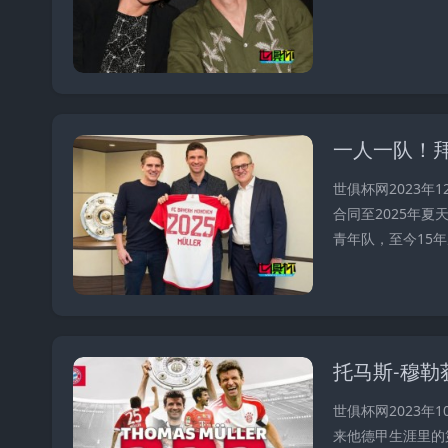
一人一队！拜仁
世俱杯网2023
合同至2025年
青年队，至今15年从
托马斯-穆勒
世俱杯网2023年
来他德甲生涯里的