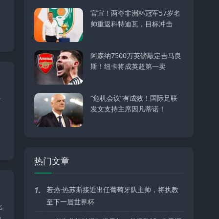
官宣！两夺非洲杯冠军57岁名
帅重返科特迪瓦，目标冲击
阿森纳7500万英镑敲定吉马良
斯！纽卡将成英超第一卖
“危机会议”有成效！国际足联
将
发文支持主席因凡蒂诺！
热门文章
1.
若热·热苏斯接近出任葡萄牙队主帅，将执教
至下一届世界杯
比
的