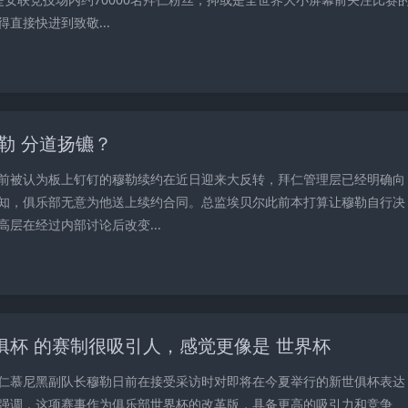
直接快进到致敬...
穆勒 分道扬镳？
前被认为板上钉钉的穆勒续约在近日迎来大反转，拜仁管理层已经明确向
知，俱乐部无意为他送上续约合同。总监埃贝尔此前本打算让穆勒自行决
层在经过内部讨论后改变...
俱杯 的赛制很吸引人，感觉更像是 世界杯
仁慕尼黑副队长穆勒日前在接受采访时对即将在今夏举行的新世俱杯表达
强调，这项赛事作为俱乐部世界杯的改革版，具备更高的吸引力和竞争