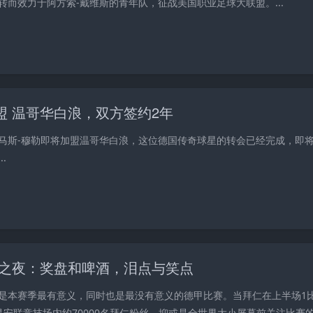
转而效力于阿方索-戴维斯的青年队，征战美国职业足球大联盟。...
盟 温哥华白浪，双方签约2年
马斯-穆勒即将加盟温哥华白浪，这位德国传奇球星的转会已经完成，即
.
 之夜：奖盘和啤酒，泪点与笑点
是本赛季最有意义，同时也是最没有意义的德甲比赛。当拜仁在上半场1
是安联竞技场内约70000名拜仁粉丝，抑或是全世界大小屏幕前关注比赛