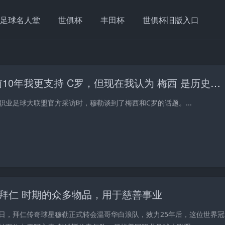
足球名人堂
世俱杯
丰田杯
世俱杯旧版入口
穆勒：生涯前10年我更支持 C罗，但现在我认为 梅西 是历史最佳
职业足球大联盟官方采访时，穆勒谈到了梅西和C罗的话题。...
 拜仁 时期的众多物品，用于慈善事业
日，拜仁传奇球星穆勒正式转会温哥华白浪队，效力25年后，这位世界冠