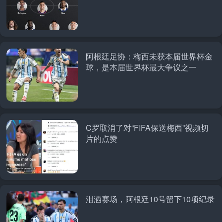
阿根廷足协：梅西未获本届世界杯金
球，是本届世界杯最大争议之一
C罗取消了对“FIFA保送梅西”视频切
片的点赞
泪洒赛场，阿根廷10号留下10项纪录