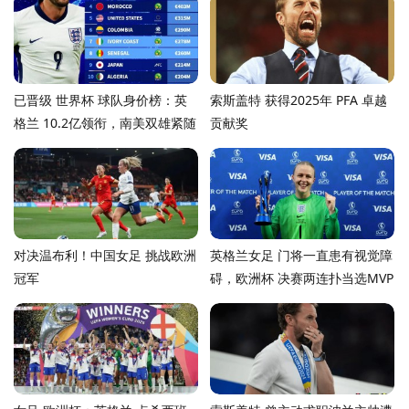
已晋级 世界杯 球队身价榜：英
索斯盖特 获得2025年 PFA 卓越
格兰 10.2亿领衔，南美双雄紧随
贡献奖
对决温布利！中国女足 挑战欧洲
英格兰女足 门将一直患有视觉障
冠军
碍，欧洲杯 决赛两连扑当选MVP