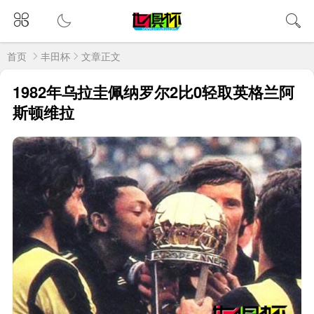
首页
丰田杯
文章正文
1982年乌拉圭佩纳罗尔2比0轻取英格兰阿
斯顿维拉