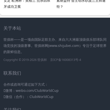
女足 欧洲杯：英格兰 点杀西班
索斯盖特 曾主动求职波兰主帅遭
牙成功卫冕
拒？
关于本站
世俱杯——是一项由国际足联主办、来自六大洲最顶级俱乐部球队同
场竞技的顶级赛事。世俱杯网(www.shijubei.com）专注于足球世界
的新鲜信息。
Copyright © 2019-2026
世俱杯
京ICP备16008313号-4
联系我们
合作或咨询可通过如下方式：
微博：weibo.com/ClubWorldCup
微信（合作）：ClubWorldCup
关注我们