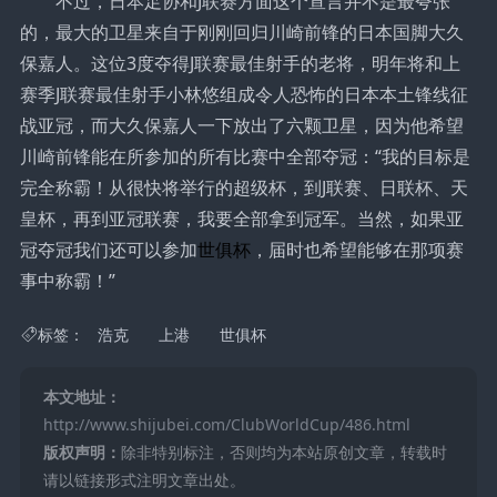
不过，日本足协和J联赛方面这个宣言并不是最夸张
的，最大的卫星来自于刚刚回归川崎前锋的日本国脚大久
保嘉人。这位3度夺得J联赛最佳射手的老将，明年将和上
赛季J联赛最佳射手小林悠组成令人恐怖的日本本土锋线征
战亚冠，而大久保嘉人一下放出了六颗卫星，因为他希望
川崎前锋能在所参加的所有比赛中全部夺冠：“我的目标是
完全称霸！从很快将举行的超级杯，到J联赛、日联杯、天
皇杯，再到亚冠联赛，我要全部拿到冠军。当然，如果亚
冠夺冠我们还可以参加
世俱杯
，届时也希望能够在那项赛
事中称霸！”
标签：
浩克
上港
世俱杯
本文地址：
http://www.shijubei.com/ClubWorldCup/486.html
版权声明：
除非特别标注，否则均为本站原创文章，转载时
请以链接形式注明文章出处。