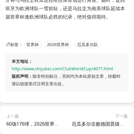
牙将与乌拉圭在瓜达拉哈拉体育场进行角逐。届时，是西
班牙为欧洲球队一雪前耻，还是乌拉圭为南美球队延续本
届世界杯逢欧洲球队必胜的纪录，绝对值得期待。
标签：
世界杯
2026世界杯
厄瓜多尔队
本文地址：
http://www.shijubei.com/ClubWorldCup/4077.html
版权声明：
除非特别标注，否则均为本站原创文章，转载时
请以链接形式注明文章出处。
上一篇
下一篇
60场176球，2026世界杯超越卡塔尔世界杯，刷新单届进球纪录
厄瓜多尔击败德国晋级世界杯32强，总统宣布全国放假一天