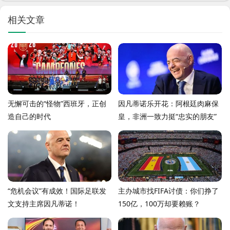
相关文章
无懈可击的“怪物”西班牙，正创
因凡蒂诺乐开花：阿根廷肉麻保
造自己的时代
皇，非洲一致力挺“忠实的朋友”
“危机会议”有成效！国际足联发
主办城市找FIFA讨债：你们挣了
文支持主席因凡蒂诺！
150亿，100万却要赖账？