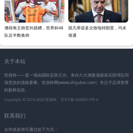
佛得角主帅意外跳槽，世界杯48
因凡蒂诺多次致电特朗普，均未
队近半数换帅
接通
关于本站
世俱杯——是一项由国际足联主办、来自六大洲最顶级俱乐部球队同
场竞技的顶级赛事。世俱杯网(www.shijubei.com）专注于足球世界
的新鲜信息。
Copyright © 2019-2026
世俱杯
京ICP备16008313号-4
联系我们
合作或咨询可通过如下方式：