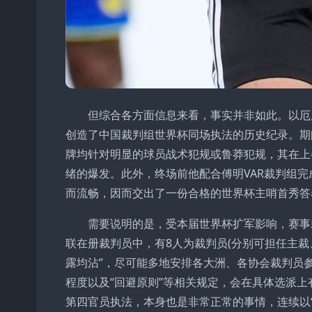
但综合各方面信息来看，事实并非如此。以厄库
创造了中国裁判组世界杯同场执法的历史纪录。期
牌均针对明显的球员战术犯规或鲁莽犯规，其在上
绪的爆发。此外，终场前他配合傅明VAR裁判组
而流畅，因而交出了一份合格的世界杯主哨首秀答
需要说明的是，受本届世界杯扩军影响，赛事裁
联在册裁判员中，有8人为裁判员(分别可担任主裁
露均沾”，尽可能多地安排各大洲、各协会裁判员
程度以及“回避原则”等相关规定，会在具体选派
第四官员执法，本身也是非常正常的事情，连续以