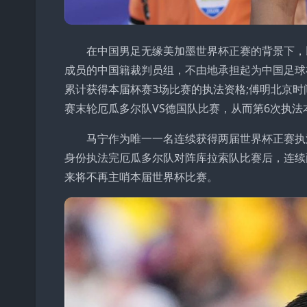
在中国男足无缘美加墨世界杯正赛的背景下，以裁
成员的中国籍裁判员组，不由地承担起为中国足球
累计获得本届杯赛3场比赛的执法资格;傅明北京时间
赛末轮厄瓜多尔队VS德国队比赛，从而第6次执法
马宁作为唯一一名连续获得两届世界杯正赛执法
身份执法完厄瓜多尔队对阵库拉索队比赛后，连续
来将不再主哨本届世界杯比赛。