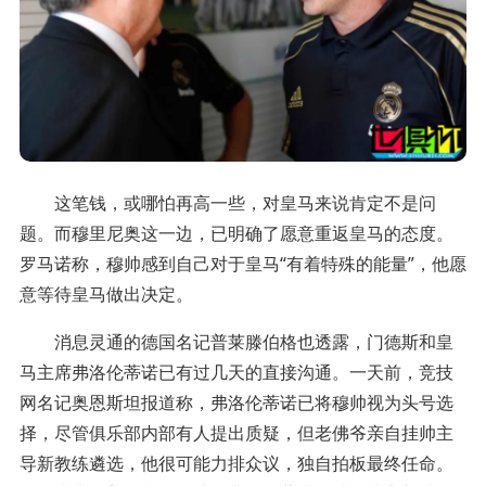
这笔钱，或哪怕再高一些，对皇马来说肯定不是问
题。而穆里尼奥这一边，已明确了愿意重返皇马的态度。
罗马诺称，穆帅感到自己对于皇马“有着特殊的能量”，他愿
意等待皇马做出决定。
消息灵通的德国名记普莱滕伯格也透露，门德斯和皇
马主席弗洛伦蒂诺已有过几天的直接沟通。一天前，竞技
网名记奥恩斯坦报道称，弗洛伦蒂诺已将穆帅视为头号选
择，尽管俱乐部内部有人提出质疑，但老佛爷亲自挂帅主
导新教练遴选，他很可能力排众议，独自拍板最终任命。