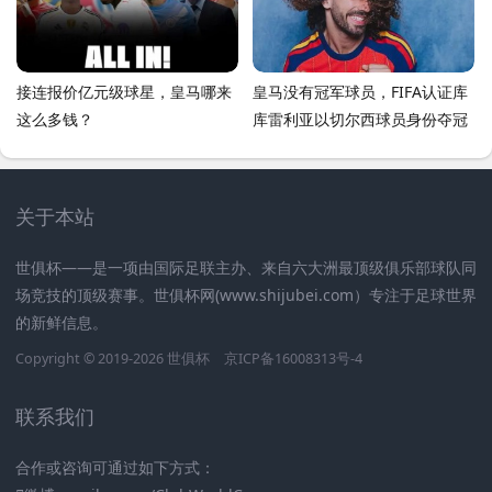
接连报价亿元级球星，皇马哪来
皇马没有冠军球员，FIFA认证库
这么多钱？
库雷利亚以切尔西球员身份夺冠
关于本站
世俱杯——是一项由国际足联主办、来自六大洲最顶级俱乐部球队同
场竞技的顶级赛事。世俱杯网(www.shijubei.com）专注于足球世界
的新鲜信息。
Copyright © 2019-2026
世俱杯
京ICP备16008313号-4
联系我们
合作或咨询可通过如下方式：