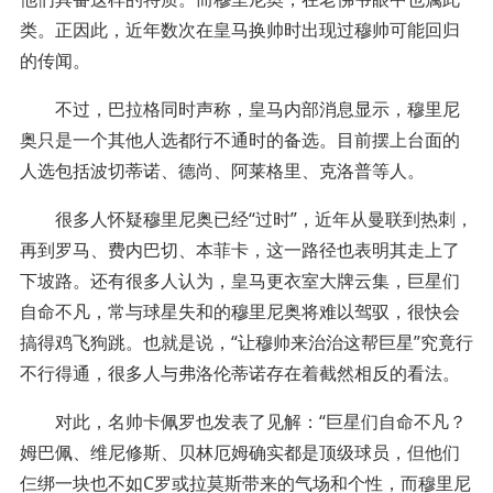
类。正因此，近年数次在皇马换帅时出现过穆帅可能回归
的传闻。
不过，巴拉格同时声称，皇马内部消息显示，穆里尼
奥只是一个其他人选都行不通时的备选。目前摆上台面的
人选包括波切蒂诺、德尚、阿莱格里、克洛普等人。
很多人怀疑穆里尼奥已经“过时”，近年从曼联到热刺，
再到罗马、费内巴切、本菲卡，这一路径也表明其走上了
下坡路。还有很多人认为，皇马更衣室大牌云集，巨星们
自命不凡，常与球星失和的穆里尼奥将难以驾驭，很快会
搞得鸡飞狗跳。也就是说，“让穆帅来治治这帮巨星”究竟行
不行得通，很多人与弗洛伦蒂诺存在着截然相反的看法。
对此，名帅卡佩罗也发表了见解：“巨星们自命不凡？
姆巴佩、维尼修斯、贝林厄姆确实都是顶级球员，但他们
仨绑一块也不如C罗或拉莫斯带来的气场和个性，而穆里尼