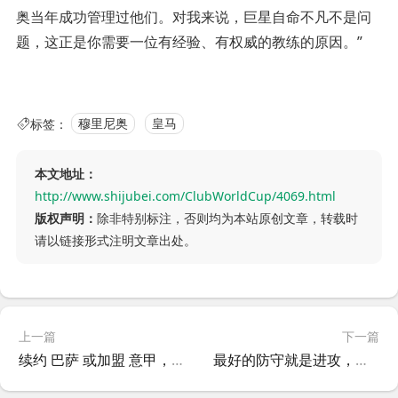
奥当年成功管理过他们。对我来说，巨星自命不凡不是问
题，这正是你需要一位有经验、有权威的教练的原因。”
标签：
穆里尼奥
皇马
本文地址：
http://www.shijubei.com/ClubWorldCup/4069.html
版权声明：
除非特别标注，否则均为本站原创文章，转载时
请以链接形式注明文章出处。
上一篇
下一篇
续约 巴萨 或加盟 意甲，莱万 将做何选择？
最好的防守就是进攻，巴黎 拜仁 谱写世界名局！