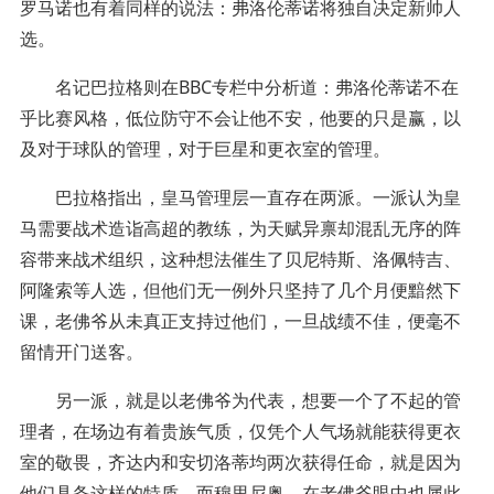
罗马诺也有着同样的说法：弗洛伦蒂诺将独自决定新帅人
选。
名记巴拉格则在BBC专栏中分析道：弗洛伦蒂诺不在
乎比赛风格，低位防守不会让他不安，他要的只是赢，以
及对于球队的管理，对于巨星和更衣室的管理。
巴拉格指出，皇马管理层一直存在两派。一派认为皇
马需要战术造诣高超的教练，为天赋异禀却混乱无序的阵
容带来战术组织，这种想法催生了贝尼特斯、洛佩特吉、
阿隆索等人选，但他们无一例外只坚持了几个月便黯然下
课，老佛爷从未真正支持过他们，一旦战绩不佳，便毫不
留情开门送客。
另一派，就是以老佛爷为代表，想要一个了不起的管
理者，在场边有着贵族气质，仅凭个人气场就能获得更衣
室的敬畏，齐达内和安切洛蒂均两次获得任命，就是因为
他们具备这样的特质。而穆里尼奥，在老佛爷眼中也属此