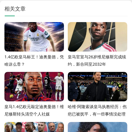
相关文章
1.4亿欧皇马标王！迪奥曼德，凭
皇马官宣与26岁维尼修斯完成续
啥这么贵？
约，新合同至2032年
皇马1.4亿欧元敲定迪奥曼德！维
哈维·阿隆索谈皇马执教经历：伤
尼修斯转头清空个人社媒
疤已被抚平，有一些事情没处理
好