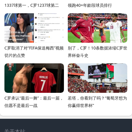
1337球第一，C罗1237球第二
领跑40+年龄段球员排行
C罗取消了对“FIFA保送梅西”视频
别了，C罗！10条数据浓缩C罗世
切片的点赞
界杯奋斗史
C罗承认“最后一舞”：最后一届，
若塔，你看到了吗？“葡萄牙想为
但愿不是最后一战
你赢得世界杯”
关于本站