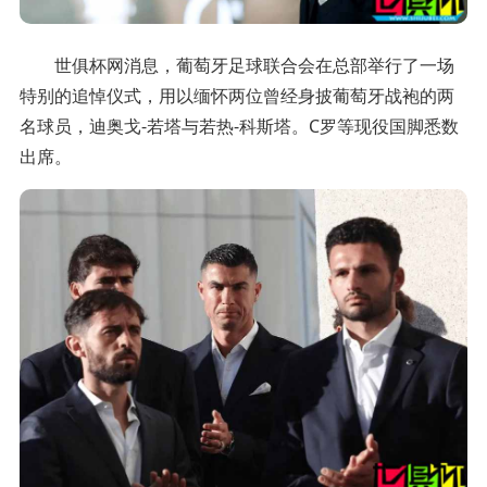
世俱杯网消息，葡萄牙足球联合会在总部举行了一场
特别的追悼仪式，用以缅怀两位曾经身披葡萄牙战袍的两
名球员，迪奥戈-若塔与若热-科斯塔。C罗等现役国脚悉数
出席。