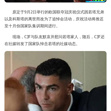
原定于9月2日举行的欧国联夺冠庆祝仪式因若塔兄弟
以及科斯塔的离世而改为了追悼会活动，庆祝活动将推迟
至十月份国家队集训期间进行。
现场，C罗与队友默哀并慰问若塔家人，随后，C罗还
在社媒转发了国家队悼念若塔的社媒动态。