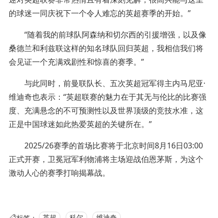
的球迷一同庆祝下一个令人难忘的英超赛季的开始。”
“随着我的前球队阿森纳和切尔西的引援增强，以及像
桑德兰和利兹联这样的知名球队回归英超，我相信我们将
会见证一个充满戏剧性和惊喜的赛季。”
与此同时，前曼联队长、五次英超冠军得主内马尼亚·
维迪奇也表示：“英超联赛的魅力在于其无与伦比的比赛强
度、充满悬念的不可预测性以及世界顶级的竞技水准，这
正是中国球迷如此热爱英超的关键所在。”
2025/26赛季的首场比赛将于北京时间8月16日03:00
正式开赛，卫冕冠军利物浦将主场迎战伯恩茅斯，为这个
激动人心的赛季打响揭幕战。
标签：
英超
科尔
维迪奇