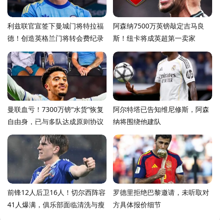
利兹联官宣签下曼城门将特拉福
阿森纳7500万英镑敲定吉马良
德！创造英格兰门将转会费纪录
斯！纽卡将成英超第一卖家
曼联血亏！7300万镑“水货”恢复
阿尔特塔已告知维尼修斯，阿森
自由身，已与多队达成原则协议
纳将围绕他建队
前锋12人后卫16人！切尔西阵容
罗德里拒绝巴黎邀请，未听取对
41人爆满，俱乐部面临清洗与瘦
方具体报价细节
身压力