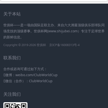
关于本站
世俱杯——是一项由国际足联主办、来自六大洲最顶级俱乐部球队同
场竞技的顶级赛事。世俱杯网(www.shijubei.com）专注于足球世界
的新鲜信息。
Copyright © 2019-2026
世俱杯
京ICP备16008313号-4
联系我们
合作或咨询可通过如下方式：
微博：weibo.com/ClubWorldCup
微信（合作）：ClubWorldCup
关注我们