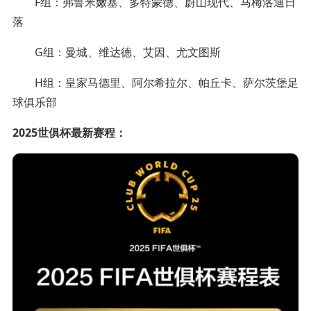
F组：弗鲁米嫩塞、多特蒙德、蔚山现代、马梅洛迪日
落
G组：曼城、维达德、艾因、尤文图斯
H组：皇家马德里、阿尔希拉尔、帕丘卡、萨尔茨堡足
球俱乐部
2025世俱杯最新赛程：