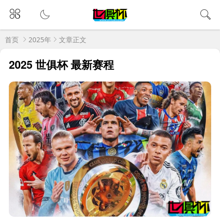
首页
2025年
文章正文
2025 世俱杯 最新赛程