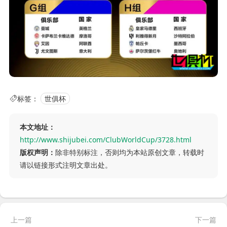
标签：
世俱杯
本文地址：
http://www.shijubei.com/ClubWorldCup/3728.html
版权声明：
除非特别标注，否则均为本站原创文章，转载时
请以链接形式注明文章出处。
上一篇
下一篇