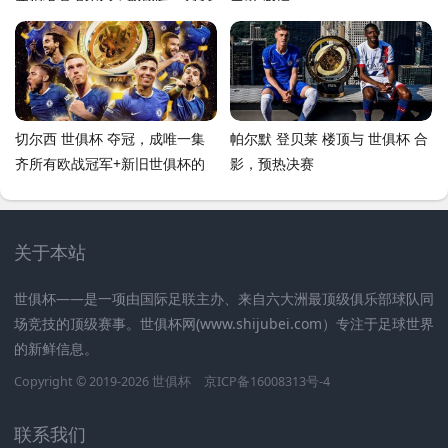
元
切尔西 世俱杯 夺冠，成唯一集
帕尔默 登贝莱 楼顶与 世俱杯 合
齐所有欧战冠军+新旧世俱杯的
影，预热决赛
球队
关于本站
世俱杯——是一项由国际足联主办、来自六大洲最顶级俱乐部球队同
场竞技的顶级赛事。世俱杯网(www.shijubei.com）专注于足球世界
的新鲜信息。
Copyright © 2019-2026
世俱杯
京ICP备16008313号-4
联系我们