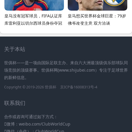
皇马没有冠军球员，FIFA认证库
皇马想买世界杯金球巨星：79岁
库雷利亚以切尔西球员身份夺冠
佛爷改变主意 双方洽谈
关于本站
世俱杯——是一项由国际足联主办、来自六大洲最顶级俱乐部球队同
场竞技的顶级赛事。世俱杯网(www.shijubei.com）专注于足球世界
的新鲜信息。
Copyright © 2019-2026
世俱杯
京ICP备16008313号-4
联系我们
合作或咨询可通过如下方式：
微博：weibo.com/ClubWorldCup
微信（合作）：ClubWorldCup