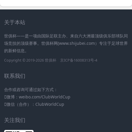
关于本站
世俱杯——是一项由国际足联主办、来自六大洲最顶级俱乐部球队同
场竞技的顶级赛事。世俱杯网(www.shijubei.com）专注于足球世界
的新鲜信息。
Copyright © 2019-2026
世俱杯
京ICP备16008313号-4
联系我们
合作或咨询可通过如下方式：
微博：weibo.com/ClubWorldCup
微信（合作）：ClubWorldCup
关注我们