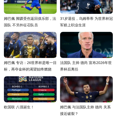
姆巴佩 脚踝受伤返回俱乐部，法
31岁退役，乌姆蒂蒂 为世界杯冠
国队 不另外征召队员
军赔上职业生涯
姆巴佩 专访：26世界杯是唯一目
法国队 主帅 德尚 宣布2026年世
标，再夺金杯的渴望始终燃烧
界杯后离任
欧国联 八强诞生！
姆巴佩 与法国队主帅 德尚 关系
接近破裂？