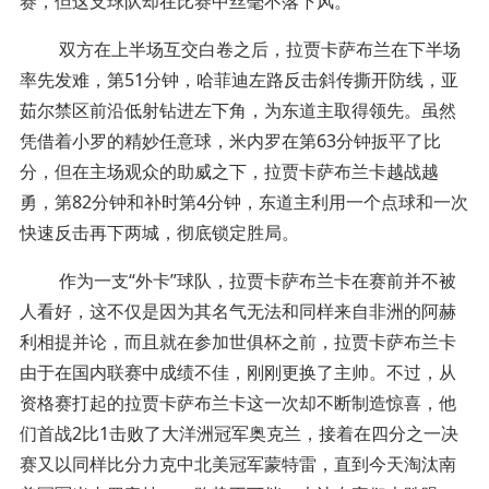
赛，但这支球队却在比赛中丝毫不落下风。
双方在上半场互交白卷之后，拉贾卡萨布兰在下半场
率先发难，第51分钟，哈菲迪左路反击斜传撕开防线，亚
茹尔禁区前沿低射钻进左下角，为东道主取得领先。虽然
凭借着小罗的精妙任意球，米内罗在第63分钟扳平了比
分，但在主场观众的助威之下，拉贾卡萨布兰卡越战越
勇，第82分钟和补时第4分钟，东道主利用一个点球和一次
快速反击再下两城，彻底锁定胜局。
作为一支“外卡”球队，拉贾卡萨布兰卡在赛前并不被
人看好，这不仅是因为其名气无法和同样来自非洲的阿赫
利相提并论，而且就在参加世俱杯之前，拉贾卡萨布兰卡
由于在国内联赛中成绩不佳，刚刚更换了主帅。不过，从
资格赛打起的拉贾卡萨布兰卡这一次却不断制造惊喜，他
们首战2比1击败了大洋洲冠军奥克兰，接着在四分之一决
赛又以同样比分力克中北美冠军蒙特雷，直到今天淘汰南