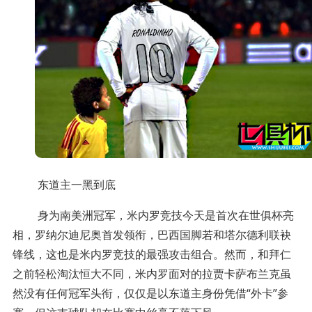
东道主一黑到底
身为南美洲冠军，米内罗竞技今天是首次在世俱杯亮
相，罗纳尔迪尼奥首发领衔，巴西国脚若和塔尔德利联袂
锋线，这也是米内罗竞技的最强攻击组合。然而，和拜仁
之前轻松淘汰恒大不同，米内罗面对的拉贾卡萨布兰克虽
然没有任何冠军头衔，仅仅是以东道主身份凭借“外卡”参