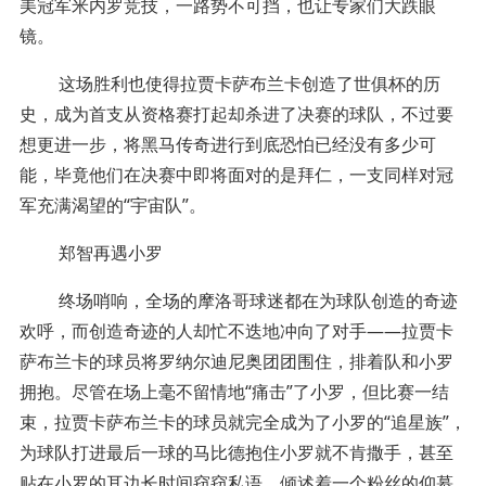
美冠军米内罗竞技，一路势不可挡，也让专家们大跌眼
镜。
这场胜利也使得拉贾卡萨布兰卡创造了世俱杯的历
史，成为首支从资格赛打起却杀进了决赛的球队，不过要
想更进一步，将黑马传奇进行到底恐怕已经没有多少可
能，毕竟他们在决赛中即将面对的是拜仁，一支同样对冠
军充满渴望的“宇宙队”。
郑智再遇小罗
终场哨响，全场的摩洛哥球迷都在为球队创造的奇迹
欢呼，而创造奇迹的人却忙不迭地冲向了对手——拉贾卡
萨布兰卡的球员将罗纳尔迪尼奥团团围住，排着队和小罗
拥抱。尽管在场上毫不留情地“痛击”了小罗，但比赛一结
束，拉贾卡萨布兰卡的球员就完全成为了小罗的“追星族”，
为球队打进最后一球的马比德抱住小罗就不肯撒手，甚至
贴在小罗的耳边长时间窃窃私语，倾述着一个粉丝的仰慕