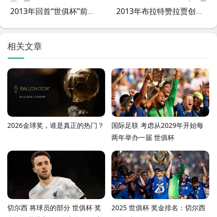
2013年回首“世俱杯”前身“丰田杯”那些难忘的回忆
2013年布拉特赞拉贾创非洲奇迹并透露中国想申办世俱杯
相关文章
2026金球奖，谁是真正的热门？
国际足联 考虑从2029年开始每
两年举办一届 世俱杯
切尔西 将球员的部分 世俱杯 奖
2025 世俱杯 奖金排名：切尔西