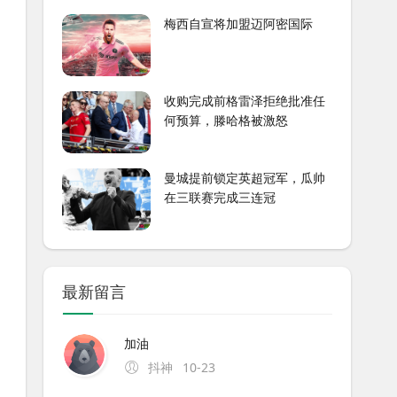
梅西自宣将加盟迈阿密国际
收购完成前格雷泽拒绝批准任
何预算，滕哈格被激怒
曼城提前锁定英超冠军，瓜帅
在三联赛完成三连冠
最新留言
加油
抖神
10-23