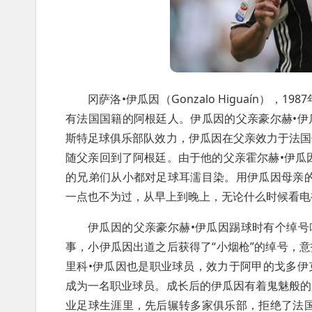
冈萨洛•伊瓜因（Gonzalo Higuaín）
有法国国籍的阿根廷人。伊瓜因的父亲豪尔赫•
斯特足球俱乐部队效力，伊瓜因在父亲效力于法国
随父亲回到了阿根廷。由于他的父亲霍尔赫•伊瓜因
的兄弟们从小都对足球耳濡目染。用伊瓜因母亲
一点也不为过，从早上到晚上，无论什么时候看电
伊瓜因的父亲豪尔赫•伊瓜因踢球时有个绰号
事，小伊瓜因出道之后获得了“小烟枪”的绰号，
里科•伊瓜因也是职业球员，效力于阿甲的戈多
成为一名职业球员。成长后的伊瓜因有着鬼魅般的
业足球生涯里，先后辗转多家俱乐部，拒绝了法