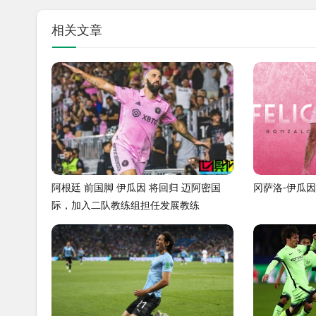
相关文章
阿根廷 前国脚 伊瓜因 将回归 迈阿密国
冈萨洛-伊瓜
际，加入二队教练组担任发展教练