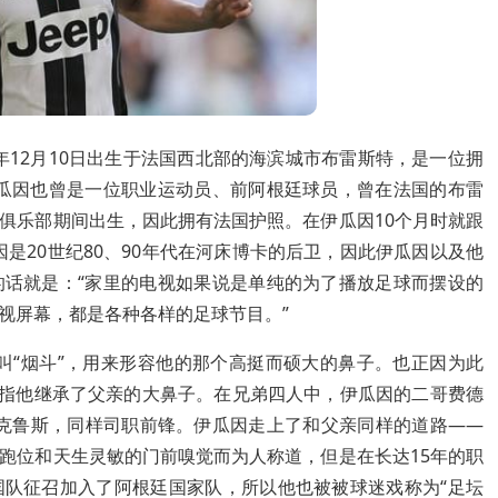
，1987年12月10日出生于法国西北部的海滨城市布雷斯特，是一位拥
伊瓜因也曾是一位职业运动员、前阿根廷球员，曾在法国的布雷
俱乐部期间出生，因此拥有法国护照。在伊瓜因10个月时就跟
是20世纪80、90年代在河床博卡的后卫，因此伊瓜因以及他
的话就是：“家里的电视如果说是单纯的为了播放足球而摆设的
视屏幕，都是各种各样的足球节目。”
叫“烟斗”，用来形容他的那个高挺而硕大的鼻子。也正因为此
意指他继承了父亲的大鼻子。在兄弟四人中，伊瓜因的二哥费德
伊克鲁斯，同样司职前锋。伊瓜因走上了和父亲同样的道路——
跑位和天生灵敏的门前嗅觉而为人称道，但是在长达15年的职
国队征召加入了阿根廷国家队，所以他也被被球迷戏称为“足坛