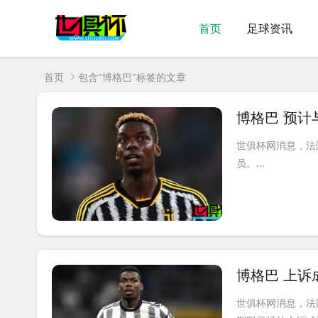
首页
足球资讯
首页
包含"博格巴"标签的文章
博格巴 预计
世俱杯网消息，法
员。...
博格巴 上诉
世俱杯网消息，法