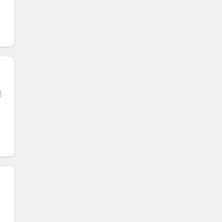
应
图
，