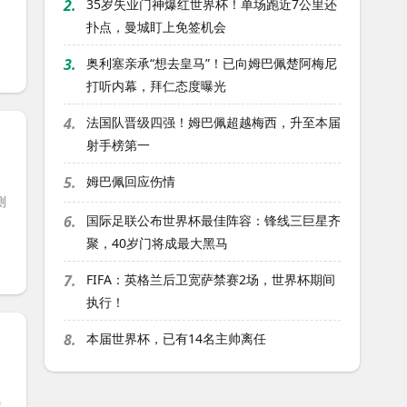
2.
35岁失业门神爆红世界杯！单场跑近7公里还
扑点，曼城盯上免签机会
3.
奥利塞亲承“想去皇马”！已向姆巴佩楚阿梅尼
打听内幕，拜仁态度曝光
4.
法国队晋级四强！姆巴佩超越梅西，升至本届
射手榜第一
5.
姆巴佩回应伤情
测
6.
国际足联公布世界杯最佳阵容：锋线三巨星齐
聚，40岁门将成最大黑马
7.
FIFA：英格兰后卫宽萨禁赛2场，世界杯期间
执行！
8.
本届世界杯，已有14名主帅离任
0