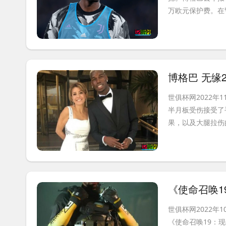
万欧元保护费。在警
博格巴 无缘
世俱杯网2022年
半月板受伤接受了
果，以及大腿拉伤的
《使命召唤1
世俱杯网2022年1
《使命召唤19：