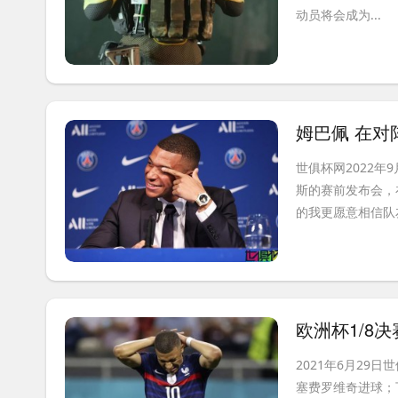
动员将会成为...
姆巴佩 在对
世俱杯网2022
斯的赛前发布会，
的我更愿意相信队友
欧洲杯1/8
2021年6月29
塞费罗维奇进球；