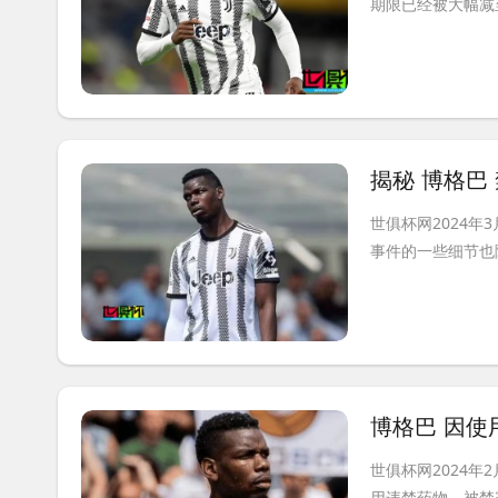
期限已经被大幅减至
揭秘 博格巴
世俱杯网2024
事件的一些细节也随
博格巴 因使
世俱杯网2024年
用违禁药物，被禁赛